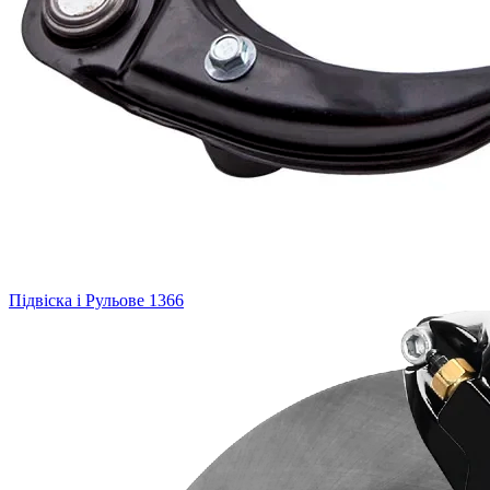
Підвіска і Рульове
1366