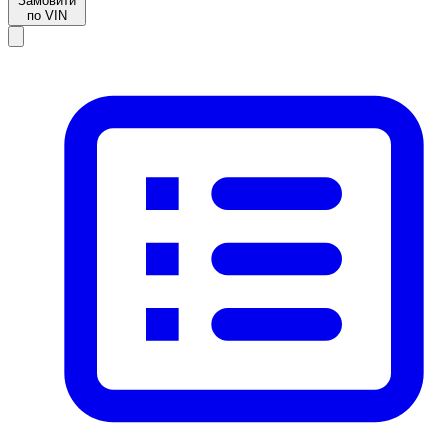
Замовити
по VIN