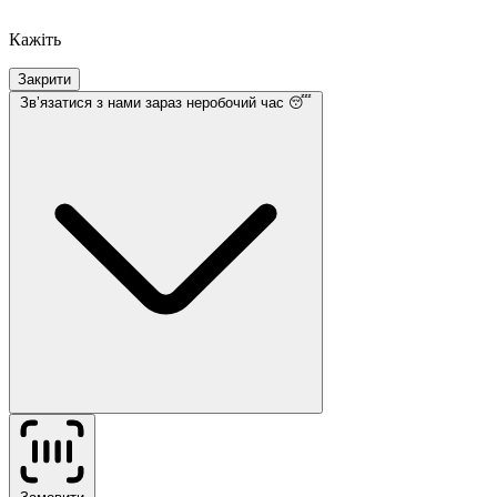
Кажіть
Закрити
Звʼязатися з нами
зараз неробочий час 😴